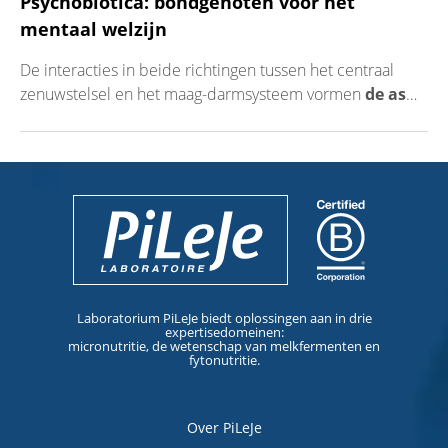
Psychobiotica: bondgenoten voor het
mentaal welzijn
De interacties in beide richtingen tussen het centraal
zenuwstelsel en het maag-darmsysteem vormen
de as
darmen-hersenen
. Het wordt vandaag de dag ste...
Laboratorium PiLeJe biedt oplossingen aan in drie
expertisedomeinen:
micronutritie, de wetenschap van melkfermenten en
fytonutritie.
Over PiLeJe