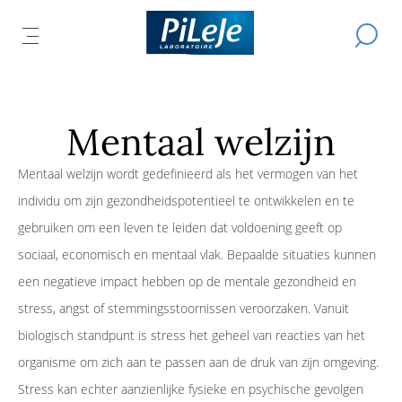
Alle
Een
producten
HET
Z
zoekopd
DMENU
van
FDMENU
uitvoere
HOOFDMENU
EN
S
Laboratorium
TEN
OPENEN
PiLeJe
Mentaal welzijn
Mentaal welzijn wordt gedefinieerd als het vermogen van het
individu om zijn gezondheidspotentieel te ontwikkelen en te
gebruiken om een leven te leiden dat voldoening geeft op
sociaal, economisch en mentaal vlak. Bepaalde situaties kunnen
een negatieve impact hebben op de mentale gezondheid en
stress, angst of stemmingsstoornissen veroorzaken. Vanuit
biologisch standpunt is stress het geheel van reacties van het
organisme om zich aan te passen aan de druk van zijn omgeving.
Stress kan echter aanzienlijke fysieke en psychische gevolgen