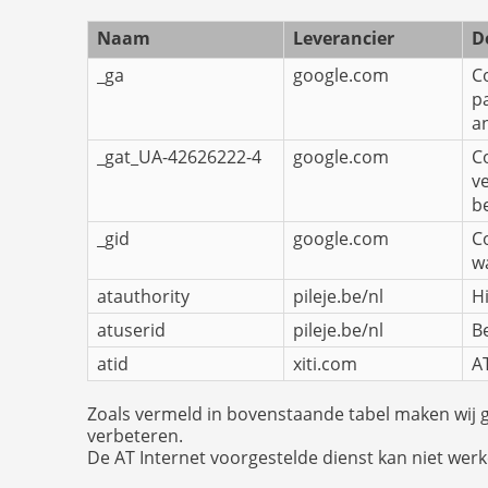
Naam
Leverancier
D
_ga
google.com
C
p
a
_gat_UA-42626222-4
google.com
C
v
b
_gid
google.com
C
w
atauthority
pileje.be/nl
H
atuserid
pileje.be/nl
B
atid
xiti.com
A
Zoals vermeld in bovenstaande tabel maken wij g
verbeteren.
De AT Internet voorgestelde dienst kan niet wer