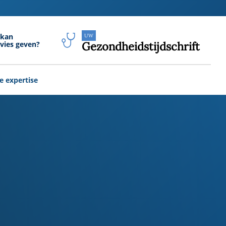
 kan
UW
vies geven?
Gezondheidstijdschrift
e expertise