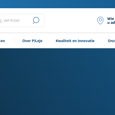
Wie
u ad
ZOEKOPDRACHT
STARTEN
ken
Over PiLeje
Kwaliteit en innovatie
Onz
s