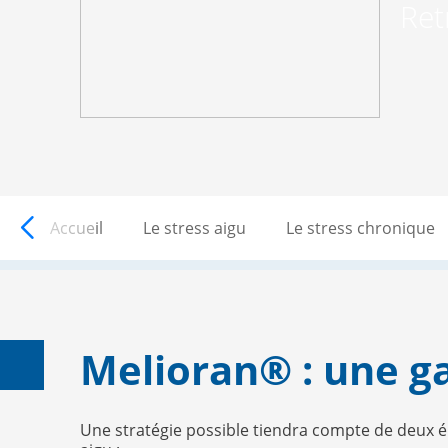
Ret
MELIORAN
Accueil
Le stress aigu
Le stress chronique
Melioran® : une g
Une stratégie possible tiendra compte de deux é