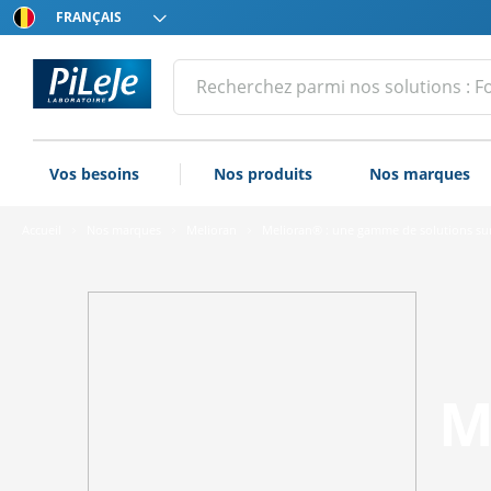
Choissisez
votre
langue
Tous
Effectuer
une
les
recherche
produits
du
Vos besoins
Nos produits
Nos marques
Laboratoire
PiLeJe
Accueil
Nos marques
Melioran
Melioran® : une gamme de solutions su
M