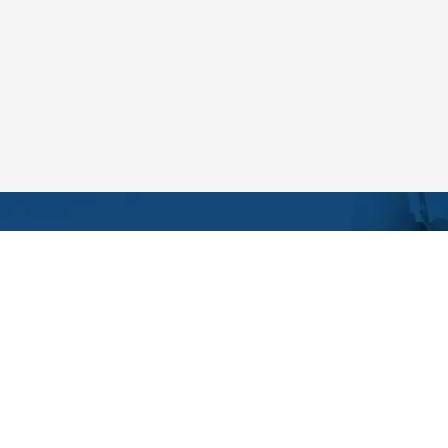
NOU
À propos de PiLeJe
Form
Espace professionnel de santé
Nous contacter