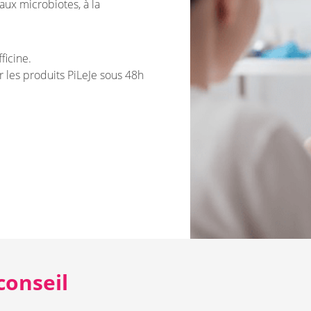
ux microbiotes, à la
ficine.
les produits PiLeJe sous 48h
conseil