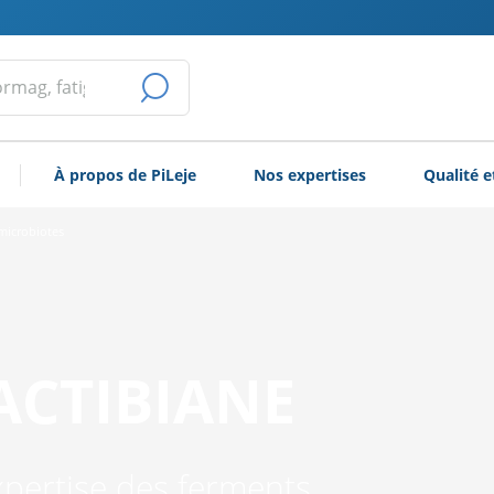
LANCER
LA
À propos de PiLeje
Nos expertises
Qualité e
RECHERCHE
microbiotes
ACTIBIANE
xpertise des ferments