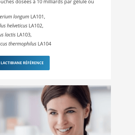
uches dosées à 10 milliards par gélule ou
terium longum
LA101,
lus helveticus
LA102,
s lactis
LA103,
ccus thermophilus
LA104
 LACTIBIANE RÉFÉRENCE