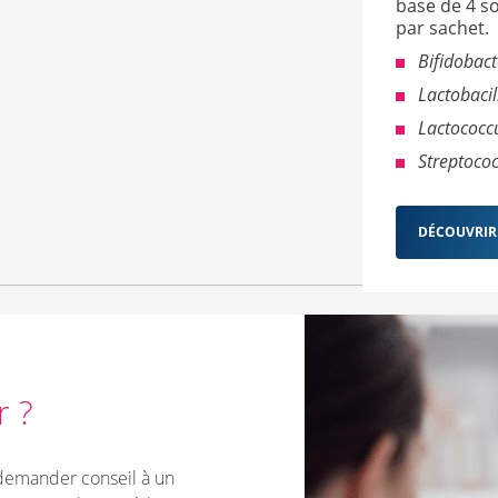
base de 4 so
par sachet.
Bifidobac
Lactobacil
Lactococcu
Streptoco
DÉCOUVRIR
r ?
 demander conseil à un