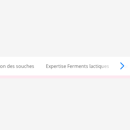
tion des souches
Expertise Ferments lactiques
L'a