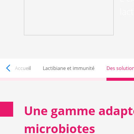
lac
LACTIBIANE
Accueil
Lactibiane et immunité
Des solution
Une gamme adaptée
microbiotes