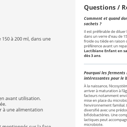
Questions / 
Comment et quand donn
sachets ?
Il est préférable de diluer
dans un verre d'eau de 1
e 150 à 200 ml, dans une
froide ou tiède en raison 
préférence avant un repa
Lactibiane Enfant en s
dès 3 ans
.
Pourquoi les ferments 
intéressantes pour le b
À la naissance, l’écosystè
arriver à maturation à l’
facteurs notamment envi
 avant utilisation.
mise en place du microbiot
dée.
l’environnement familial.
r à une alimentation
diversifié avec une prédo
bifidobactéries. Une com
lactiques peut accompag
microbiote.
t mentionnés sur la face