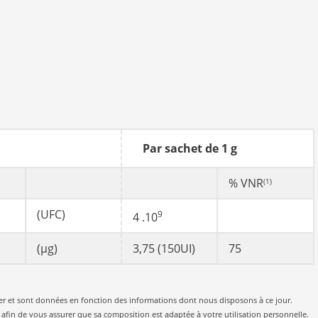
Par sachet de 1 g
% VNR
(1)
(UFC)
9
4 .10
(µg)
3,75 (150UI)
75
luer et sont données en fonction des informations dont nous disposons à ce jour.
e afin de vous assurer que sa composition est adaptée à votre utilisation personnelle.