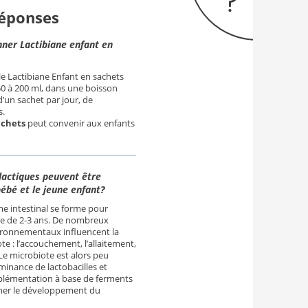
Réponses
er Lactibiane enfant en
 le Lactibiane Enfant en sachets
50 à 200 ml, dans une boisson
d’un sachet par jour, de
s.
achets
peut convenir aux enfants
lactiques peuvent être
ébé et le jeune enfant?
me intestinal se forme pour
âge de 2-3 ans. De nombreux
ronnementaux influencent la
e : l’accouchement, l’allaitement,
 Le microbiote est alors peu
minance de lactobacilles et
plémentation à base de ferments
ner le développement du