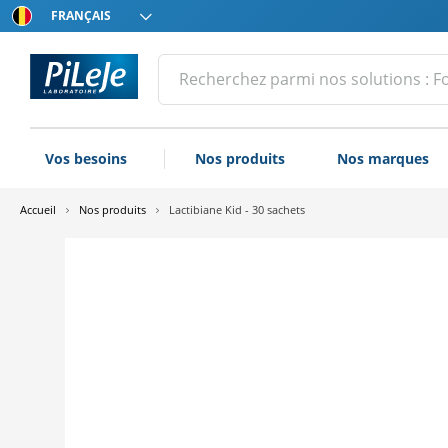
Choissisez
votre
langue
Tous
Effectuer
une
les
recherche
produits
du
Vos besoins
Nos produits
Nos marques
Laboratoire
PiLeJe
Accueil
Nos produits
Lactibiane Kid - 30 sachets