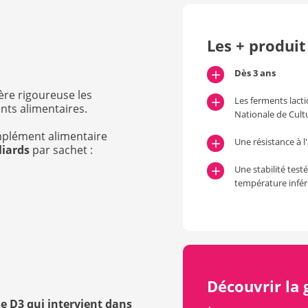
Les + produit
Dès 3 ans
ère rigoureuse les
Les ferments lacti
nts alimentaires.
Nationale de Cul
mplément alimentaire
Une résistance à l'
liards
par sachet :
Une stabilité test
température infér
Découvrir la
e D3 qui intervient dans