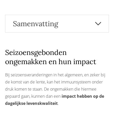
Samenvatting
Seizoensgebonden ongemakken en hun
impact
Seizoensgebonden ongemakken: reacties van
het immuunsysteem
Seizoensgebonden
Hoe kunnen deze ongemakken verklaard
ongemakken en hun impact
worden?
Hoe kan ik seizoensgebonden ongemakken
verlichten?
Bij seizoensveranderingen in het algemeen, en zeker bij
de komst van de lente, kan het immuunsysteem onder
druk komen te staan. De ongemakken die hiermee
gepaard gaan, kunnen dan een
impact hebben op de
dagelijkse levenskwaliteit
.