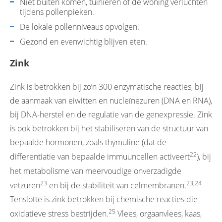
Niet buiten komen, tuinieren of de woning verluchten
tijdens pollenpieken.
De lokale pollenniveaus opvolgen.
Gezond en evenwichtig blijven eten.
Zink
Zink is betrokken bij zo’n 300 enzymatische reacties, bij
de aanmaak van eiwitten en nucleïnezuren (DNA en RNA),
bij DNA-herstel en de regulatie van de genexpressie. Zink
is ook betrokken bij het stabiliseren van de structuur van
bepaalde hormonen, zoals thymuline (dat de
22
differentiatie van bepaalde immuuncellen activeert
), bij
het metabolisme van meervoudige onverzadigde
23
23,24
vetzuren
en bij de stabiliteit van celmembranen.
Tenslotte is zink betrokken bij chemische reacties die
25
oxidatieve stress bestrijden.
Vlees, orgaanvlees, kaas,