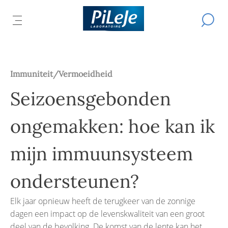
Alle
Een
producten
HET
Z
zoekopd
DMENU
van
FDMENU
uitvoere
HOOFDMENU
EN
S
Laboratorium
TEN
OPENEN
PiLeJe
Immuniteit/Vermoeidheid
Seizoensgebonden
ongemakken: hoe kan ik
mijn immuunsysteem
ondersteunen?
Elk jaar opnieuw heeft de terugkeer van de zonnige
dagen een impact op de levenskwaliteit van een groot
deel van de bevolking. De komst van de lente kan het