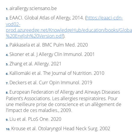
airallergy.sciensano.be
EAACI. Global Atlas of Allergy, 2014. (
https://eaaci-cdn-
vod02-
prod.azureedge.net/KnowledgeHub/education/books/Glob
%20English%20Version.pdf
).
Pakkasela et al. BMC Pulm Med. 2020
Skoner et al. J Allergy Clin Immunol. 2001
Zhang et al. Allergy. 2021
Kalliomäki et al. The Journal of Nutrition. 2010
Deckers et al. Curr Opin Immunol. 2019
European Federation of Allergy and Airways Diseases
Patient’s Associations. Les allergies respiratoires. Pour
une meilleure prise de conscience et un allègement de
l’impact de ces maladies., 2009.
Liu et al. PLoS One. 2020
Krouse et al. Otolaryngol Head Neck Surg. 2002