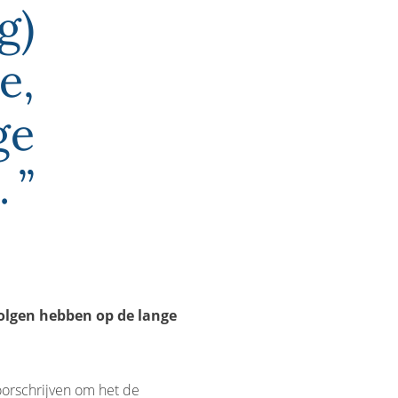
g)
e,
ge
.
olgen hebben op de lange
oorschrijven om het de