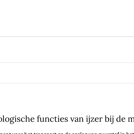
functies van ijzer bij de mens
aarden voor de bevolking (NRB)*
ologische functies van ijzer bij de 