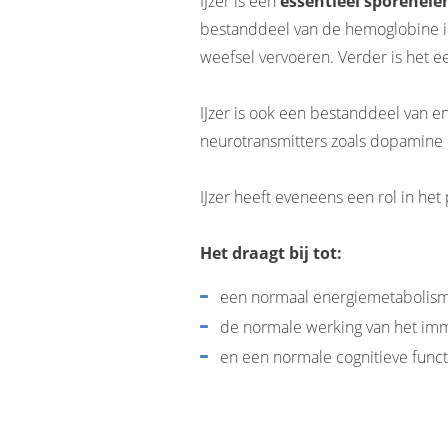
IJzer is een
essentieel sporenele
bestanddeel van de hemoglobine in
weefsel vervoeren. Verder is het e
IJzer is ook een bestanddeel van 
neurotransmitters zoals dopamine 
IJzer heeft eveneens een rol in het
Het draagt bij tot:
een normaal energiemetabolism
de normale werking van het im
en een normale cognitieve funct