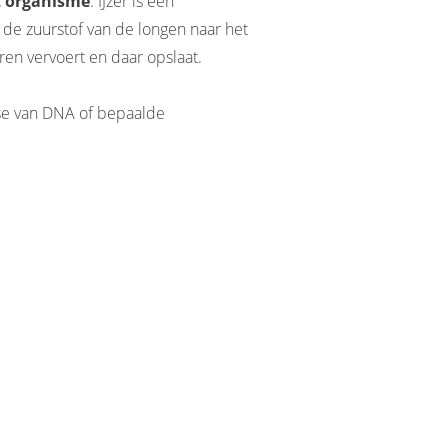
t organisme
. IJzer is een
de zuurstof van de longen naar het
en vervoert en daar opslaat.
ese van DNA of bepaalde