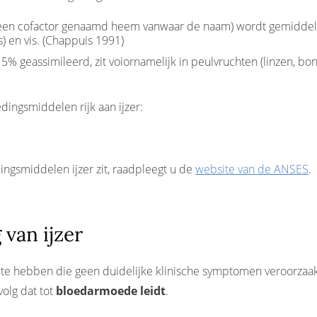
 een cofactor genaamd heem vanwaar de naam) wordt gemiddel
es) en vis. (Chappuis 1991)
% geassimileerd, zit voiornamelijk in peulvruchten (linzen, bon
ingsmiddelen rijk aan ijzer:
ngsmiddelen ijzer zit, raadpleegt u de
website van de ANSES
.
 van ijzer
ie te hebben die geen duidelijke klinische symptomen veroorzaakt
volg dat tot
bloedarmoede leidt
.