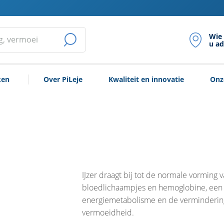
Wie
u ad
ZOEKOPDRACHT
STARTEN
ken
Over PiLeje
Kwaliteit en innovatie
Onz
IJzer draagt bij tot de normale vorming 
bloedlichaampjes en hemoglobine, een
energiemetabolisme en de verminderin
vermoeidheid.