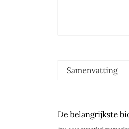
Samenvatting
De belangrijkste biologische 
De nutritionele referentiew
Voedingsbronnen
Tekort en stapeling van ijzer
Onze referenties
De belangrijkste bi