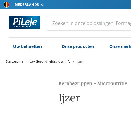
Kies
uw
taal
Alle
Een
zoekopdracht
producten
uitvoeren
van
Laboratorium
Uw behoeften
Onze producten
Onze mer
PiLeJe
Startpagina
Uw Gezondheidstijdschrift
Ijzer
Kernbegrippen – Micronutritie
Ijzer