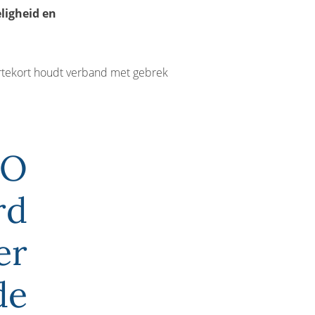
ligheid en
tekort houdt verband met gebrek
HO
rd
er
de