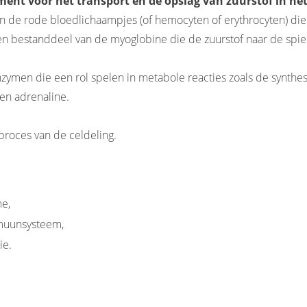
ment voor het transport en de opslag van zuurstof in he
 de rode bloedlichaampjes (of hemocyten of erythrocyten) die 
en bestanddeel van de myoglobine die de zuurstof naar de spier
enzymen die een rol spelen in metabole reacties zoals de synth
en adrenaline.
 proces van de celdeling.
e,
muunsysteem,
ie.