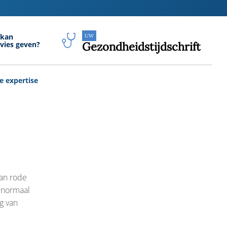
 kan
UW
vies geven?
Gezondheidstijdschrift
e expertise
van rode
 normaal
g van