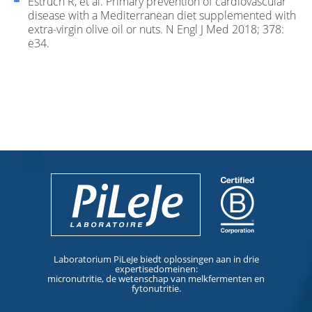
Estruch R, et al. Primary prevention of cardiovascular
disease with a Mediterranean diet supplemented with
extra-virgin olive oil or nuts. N Engl J Med 2018; 378:
e34.
Laboratorium PiLeJe biedt oplossingen aan in drie
expertisedomeinen:
micronutritie, de wetenschap van melkfermenten en
fytonutritie.