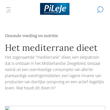
Alle
Een
producten
HET
Z
zoekopd
DMENU
van
FDMENU
uitvoere
HOOFDMENU
EN
S
Laboratorium
TEN
OPENEN
PiLeJe
Gezonde voeding en nutritie
Het mediterrane dieet
Het zogenaamde "mediterrane" dieet, een eetpatroon
dat is ontstaan in het Middellandse Zeegebied, bestaat
vooral uit een overvloedige consumptie van allerlei
plantaardige voedingsmiddelen, een lagere inname van
producten van dierlijke oorsprong en een actief dagelijks
leven. Wat houdt dit dieet in?