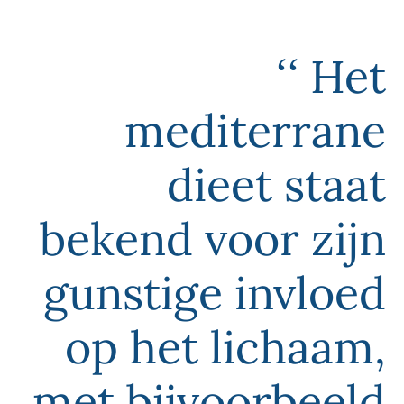
de gezondheid
Plantaardige voedingsmiddelen: groenten en
vezels
Het
Producten van dierlijke oorsprong
Andere sleutelelementen van het
mediterrane dieet?
mediterrane
Belangrijk om te onthouden
dieet staat
bekend voor zijn
gunstige invloed
op het lichaam,
met bijvoorbeeld