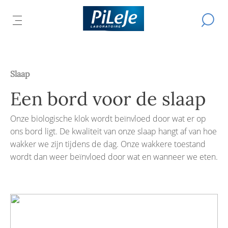
Alle
Een
producten
HET
Z
zoekopd
DMENU
van
FDMENU
uitvoere
HOOFDMENU
EN
S
Laboratorium
TEN
OPENEN
PiLeJe
Slaap
Een bord voor de slaap
Onze biologische klok wordt beïnvloed door wat er op
ons bord ligt. De kwaliteit van onze slaap hangt af van hoe
wakker we zijn tijdens de dag. Onze wakkere toestand
wordt dan weer beïnvloed door wat en wanneer we eten.