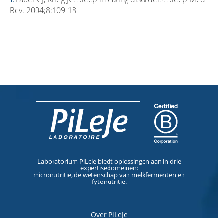
Rev. 2004;8:109-18
Laboratorium PiLeJe biedt oplossingen aan in drie
expertisedomeinen:
micronutritie, de wetenschap van melkfermenten en
fytonutritie.
Over PiLeJe