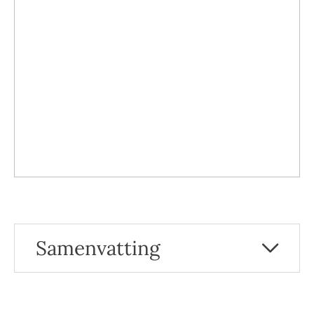
Samenvatting
Voedingsmiddelen voor een goede slaap
Tussendoortje: een maaltijd die niet
verwaarloosd mag worden