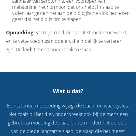
aanmaak van serotonine, een voorloper van
melatonine, het hormoon dat ons helpt in slaap te
vallen, aangezien het aan de biologische klok het teken
geeft dat het tijd is om te slapen.
Opmerking
: Vermijd rood vlees, dat stimulerend werkt,
en te vette voedingsmiddelen, die moeilijk te verteren
zijn. Dit leidt tot een onderbroken slaap.
Wist u dat?
Een caloriearme voeding wijzigt de slaap- en waakcyclus.
Net zoals bij het dier, onderbreekt ook bij de mens een
gebrek aan voeding de slaap en vermindert het de duur
van de diepe langzame slaap, de slaap die het meest