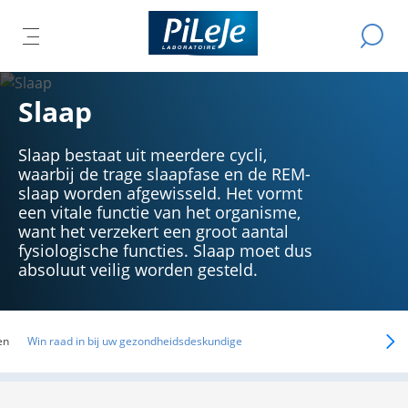
Alle
Een
producten
HET
Z
zoekopd
DMENU
van
FDMENU
uitvoere
HOOFDMENU
EN
S
Laboratorium
TEN
OPENEN
Slaap
PiLeJe
Slaap bestaat uit meerdere cycli,
waarbij de trage slaapfase en de REM-
slaap worden afgewisseld. Het vormt
een vitale functie van het organisme,
want het verzekert een groot aantal
fysiologische functies. Slaap moet dus
absoluut veilig worden gesteld.
en
Win raad in bij uw gezondheidsdeskundige