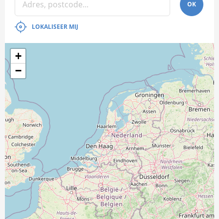
OK
LOKALISEER MIJ
+
−