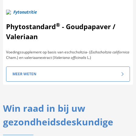
Fytonutritie
®
Phytostandard
- Goudpapaver /
Valeriaan
Voedingssupplement op basis van eschscholtzia- (
Eschscholtzia californica
Cham.) en valeriaanextract (
Valeriana officinalis
L.)
MEER WETEN
Win raad in bij uw
gezondheidsdeskundige