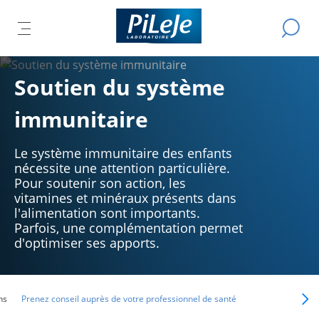
Tous
Effectue
IR
ER
les
OUVRIR
L
une
produits
recherch
LE
L
du
IPAL
U
MENU
Soutien du système
Laboratoire
CIPAL
R
PRINCIPAL
PiLeJe
immunitaire
Le système immunitaire des enfants
nécessite une attention particulière.
Pour soutenir son action, les
vitamines et minéraux présents dans
l'alimentation sont importants.
Parfois, une complémentation permet
d'optimiser ses apports.
ns
Prenez conseil auprès de votre professionnel de santé