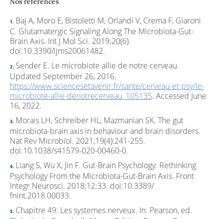
Nos références
Baj A, Moro E, Bistoletti M, Orlandi V, Crema F, Giaroni
C. Glutamatergic Signaling Along The Microbiota-Gut-
Brain Axis. Int J Mol Sci. 2019;20(6).
doi:10.3390/ijms20061482.
Sender E. Le microbiote allie de notre cerveau.
Updated September 26, 2016.
https://www.sciencesetavenir.fr/sante/cerveau-et-psy/le-
microbiote-allie-denotrecerveau_105135
. Accessed June
16, 2022.
Morais LH, Schreiber HL, Mazmanian SK. The gut
microbiota-brain axis in behaviour and brain disorders.
Nat Rev Microbiol. 2021;19(4):241-255.
doi:10.1038/s41579-020-00460-0.
Liang S, Wu X, Jin F. Gut-Brain Psychology: Rethinking
Psychology From the Microbiota-Gut-Brain Axis. Front
Integr Neurosci. 2018;12:33. doi:10.3389/
fnint.2018.00033.
Chapitre 49: Les systemes nerveux. In: Pearson, ed.