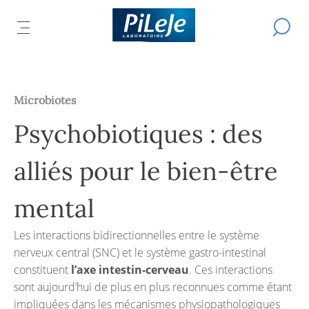
Tous
Effectue
IR
ER
les
OUVRIR
L
une
produits
recherch
LE
L
du
IPAL
U
MENU
Laboratoire
CIPAL
R
PRINCIPAL
PiLeJe
Microbiotes
Psychobiotiques : des
alliés pour le bien-être
mental
Les interactions bidirectionnelles entre le système
nerveux central (SNC) et le système gastro-intestinal
constituent
l’axe intestin-cerveau
. Ces interactions
sont aujourd’hui de plus en plus reconnues comme étant
impliquées dans les mécanismes physiopathologiques