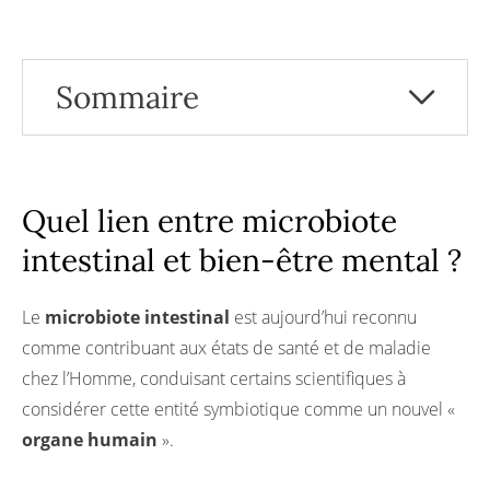
Sommaire
Quel lien entre microbiote intestinal et bien-
être mental ?
Le rôle de l’axe intestin-cerveau
Nos références
Quel lien entre microbiote
intestinal et bien-être mental ?
Le
microbiote intestinal
est aujourd’hui reconnu
comme contribuant aux états de santé et de maladie
chez l’Homme, conduisant certains scientifiques à
considérer cette entité symbiotique comme un nouvel «
organe humain
».