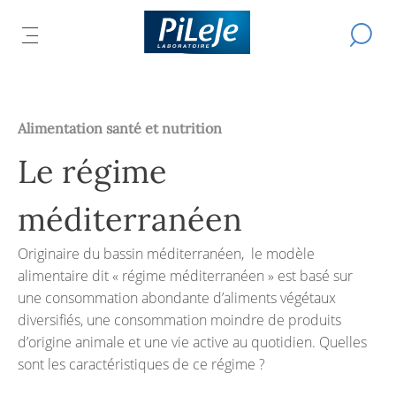
Tous
Effectue
IR
ER
les
OUVRIR
L
une
produits
recherch
LE
L
du
IPAL
U
MENU
Laboratoire
CIPAL
R
PRINCIPAL
PiLeJe
Alimentation santé et nutrition
Le régime
méditerranéen
Originaire du bassin méditerranéen, le modèle
alimentaire dit « régime méditerranéen » est basé sur
une consommation abondante d’aliments végétaux
diversifiés, une consommation moindre de produits
d’origine animale et une vie active au quotidien. Quelles
sont les caractéristiques de ce régime ?