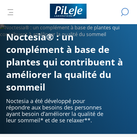
Tous
Effectue
IR
ER
les
OUVRIR
L
une
produits
recherch
LE
L
du
IPAL
U
MENU
Noctesia® : un
Laboratoire
CIPAL
R
PRINCIPAL
PiLeJe
complément à base de
plantes qui contribuent à
améliorer la qualité du
sommeil
Noctesia a été développé pour
répondre aux besoins des personnes
ayant besoin d’améliorer la qualité de
leur sommeil* et de se relaxer**.