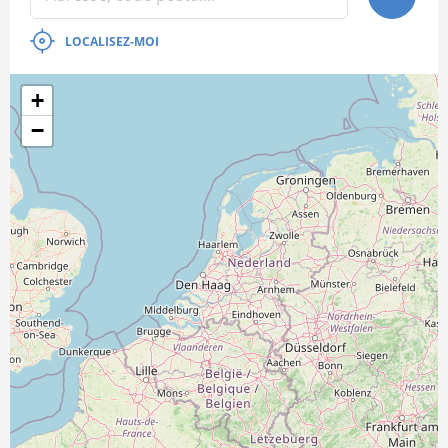
LOCALISEZ-MOI
+
−