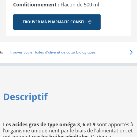
Conditionnement :
Flacon de 500 ml
TROUVER MA PHARMACIE CONSEIL
ts
Trouver votre Huiles d'olive et de colza biologiques
Descriptif
Les acides gras de type oméga 3, 6 et 9
sont apportés à
l’organisme uniquement par le biais de l’alimentation, et
notamment
par les huiles végétales
. Varier sa