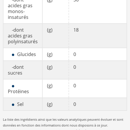
acides gras
monos-
insaturés
-dont
(g)
18
acides gras
polyinsaturés
Glucides
(g)
0
-dont
(g)
0
sucres
(g)
0
Protéines
Sel
(g)
0
La liste des ingrédients ainsi que les valeurs analytiques peuvent évoluer et sont
données en fonction des informations dont nous disposons à ce jour.