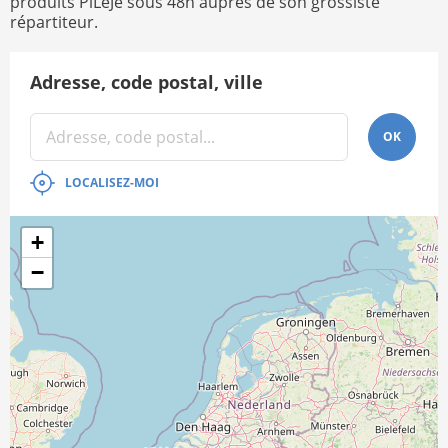
produits PiLeJe sous 48h auprès de son grossiste
répartiteur.
Adresse, code postal, ville
OK
LOCALISEZ-MOI
+
−