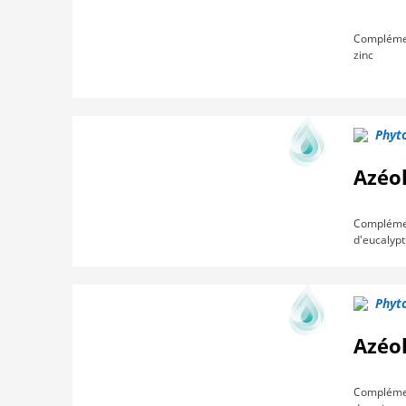
Complément
zinc
Phyto
Azéo
Complément
d'eucalypt
Phyto
Azéol
Complément