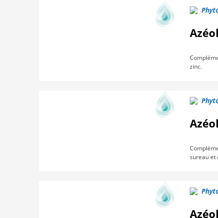
Phyto
Azéol
Complément
zinc.
Phyto
Azéo
Complément
sureau et 
Phyto
Azéo