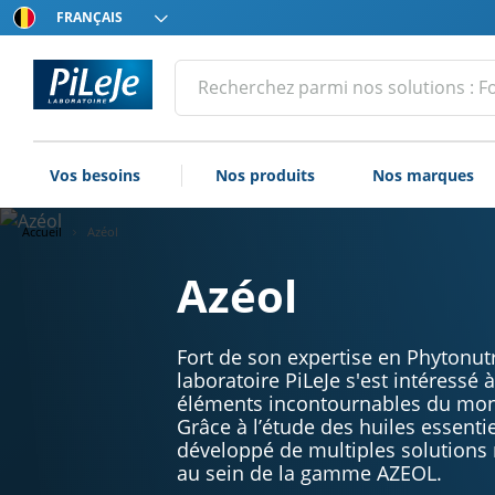
Choissisez
votre
langue
Tous
Effectuer
une
les
recherche
produits
du
Vos besoins
Nos produits
Nos marques
Laboratoire
PiLeJe
Accueil
Azéol
Azéol
Fort de son expertise en Phytonutri
laboratoire PiLeJe s'est intéressé 
éléments incontournables du mon
Grâce à l’étude des huiles essentie
développé de multiples solutions
au sein de la gamme AZEOL.