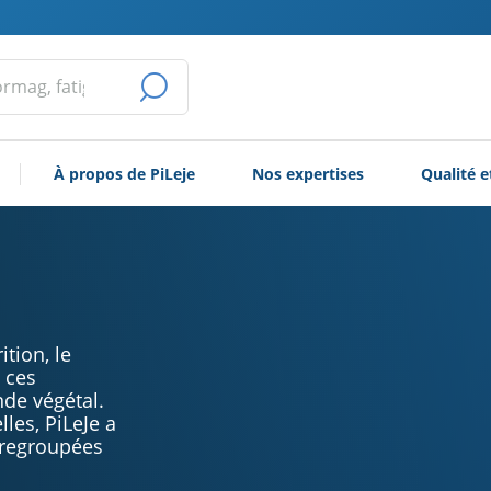
LANCER
LA
À propos de PiLeje
Nos expertises
Qualité e
RECHERCHE
tion, le
à ces
de végétal.
lles, PiLeJe a
 regroupées