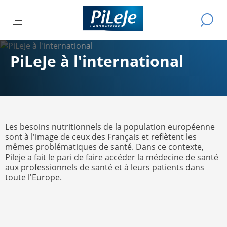
Tous
Effectue
IR
ER
les
OUVRIR
L
une
produits
recherch
LE
L
du
IPAL
U
MENU
PiLeJe à l'international
Laboratoire
CIPAL
R
PRINCIPAL
PiLeJe
Les besoins nutritionnels de la population européenne
sont à l'image de ceux des Français et reflètent les
mêmes problématiques de santé. Dans ce contexte,
Pileje a fait le pari de faire accéder la médecine de santé
aux professionnels de santé et à leurs patients dans
toute l'Europe.