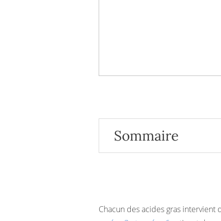
Sommaire
Le rôle du DHA (acide doco
Où trouver les oméga 3 de t
Ce qu'il faut retenir
Nos références
Chacun des acides gras intervient