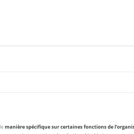
sahexaénoïque)
ype DHA et EPA ?
 de
manière spécifique sur certaines fonctions de l’organ