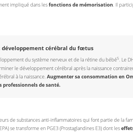
ement impliqué dans les
fonctions de mémorisation
. Il parti
 développement cérébral du fœtus
5
eloppement du système nerveux et de la rétine du bébé
. Le D
rminer le développement cérébral après la naissance contraire
rébral à la naissance.
Augmenter sa consommation en Omé
es professionnels de santé.
urs de substances anti-inflammatoires qui font partie de la fam
EPA) se transforme en PGE3 (Prostaglandines E3) dont les
effe