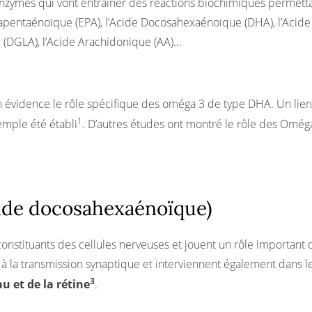
nzymes qui vont entrainer des réactions biochimiques permetta
osapentaénoïque (EPA), l’Acide Docosahexaénoïque (DHA), l’Aci
 (DGLA), l’Acide Arachidonique (AA)…
 évidence le rôle spécifique des oméga 3 de type DHA. Un lien
1
mple été établi
. D’autres études ont montré le rôle des Omég
cide docosahexaénoïque)
onstituants des cellules nerveuses et jouent un rôle important 
nt à la transmission synaptique et interviennent également dans
3
 et de la rétine
.