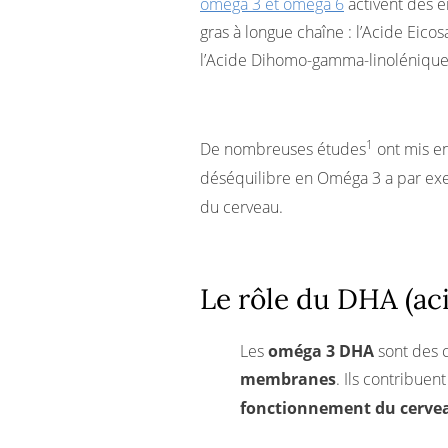
oméga 3 et oméga 6
activent des e
gras à longue chaîne : l’Acide Eic
l’Acide Dihomo-gamma-linolénique
1
De nombreuses études
ont mis en
déséquilibre en Oméga 3 a par exe
du cerveau.
Le rôle du DHA (a
Les
oméga 3 DHA
sont des c
membranes
. Ils contribue
fonctionnement du cerveau