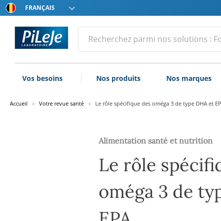
Choissisez
votre
langue
Tous
Effectuer
une
les
recherche
produits
du
Vos besoins
Nos produits
Nos marques
Laboratoire
PiLeJe
Accueil
Votre revue santé
Le rôle spécifique des oméga 3 de type DHA et E
Alimentation santé et nutrition
Le rôle spécif
oméga 3 de ty
EPA