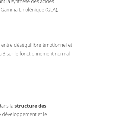
nt la synthèse des acides
de Gamma-Linolénique (GLA),
 entre déséquilibre émotionnel et
a 3 sur le fonctionnement normal
dans la
structure des
 le développement et le