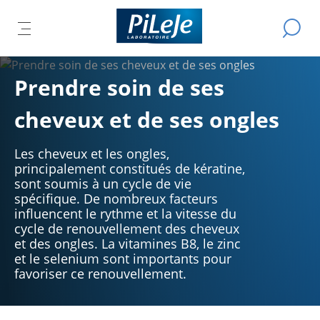
Tous
Effectue
IR
ER
les
OUVRIR
L
une
produits
recherch
LE
L
du
IPAL
U
MENU
Prendre soin de ses
Laboratoire
CIPAL
R
PRINCIPAL
PiLeJe
cheveux et de ses ongles
Les cheveux et les ongles,
principalement constitués de kératine,
sont soumis à un cycle de vie
spécifique. De nombreux facteurs
influencent le rythme et la vitesse du
cycle de renouvellement des cheveux
et des ongles. La vitamines B8, le zinc
et le selenium sont importants pour
favoriser ce renouvellement.