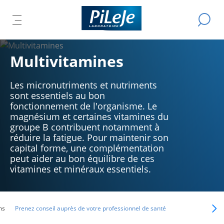
Tous
Effectue
IR
ER
les
OUVRIR
L
une
produits
recherch
LE
L
du
IPAL
U
MENU
Multivitamines
Laboratoire
CIPAL
R
PRINCIPAL
PiLeJe
Les micronutriments et nutriments
sont essentiels au bon
fonctionnement de l'organisme. Le
magnésium et certaines vitamines du
groupe B contribuent notamment à
réduire la fatigue. Pour maintenir son
capital forme, une complémentation
peut aider au bon équilibre de ces
vitamines et minéraux essentiels.
ns
Prenez conseil auprès de votre professionnel de santé