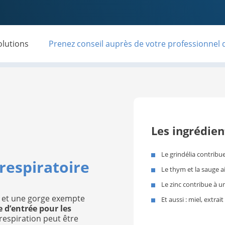
olutions
Prenez conseil auprès de votre professionnel 
Les ingrédien
Le grindélia contribue
respiratoire
Le thym et la sauge a
Le zinc contribue à 
é et une gorge exempte
Et aussi : miel, extrai
e d’entrée pour les
 respiration peut être