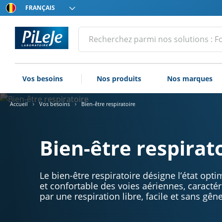
Choissisez
votre
langue
Tous
Effectuer
une
les
recherche
produits
du
Vos besoins
Nos produits
Nos marques
Laboratoire
PiLeJe
Accueil
Vos besoins
Bien-être respiratoire
Bien-être respirat
Le bien-être respiratoire désigne l’état opti
et confortable des voies aériennes, caractér
par une respiration libre, facile et sans gêne