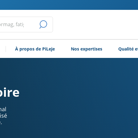
LANCER
LA
À propos de PiLeje
Nos expertises
Qualité e
RECHERCHE
oire
mal
isé
.