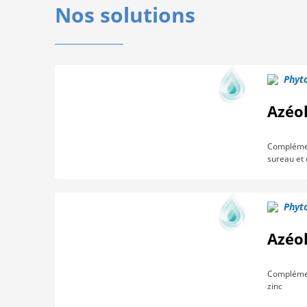
Nos solutions
Phyto
Azéo
Complément
sureau et 
Phyto
Azéo
Complément
zinc