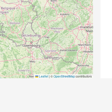
Leaflet
|
©
OpenStreetMap
contributors